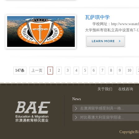
瓦萨琪中学
学校网址：http://www.wasatch
大学预科寄宿私立高中设置有7-12
147条
上一页
1
2
3
4
5
6
7
8
9
10
关于我们
在线咨询
News
去澳洲留学感受别具一格...
对比看澳大利亚留学陪读...
Copyright:BA